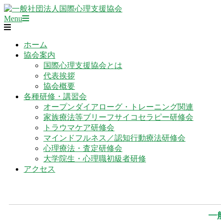
Skip
to
Primary
一
Menu
content
Navigation
般
Menu
社
ホーム
団
協会案内
法
国際心理支援協会とは
人
代表挨拶
国
協会概要
際
各種研修・講習会
心
オープンダイアローグ・トレーニング関連
理
家族療法等ブリーフサイコセラピー研修会
支
トラウマケア研修会
援
マインドフルネス／認知行動療法研修会
協
心理療法・査定研修会
会
大学院生・心理職初級者研修
アクセス
一