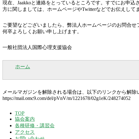
現在、Jaakkoと連絡をとっているところです。すでにお申
方に関しましては、ホームページやTwitterなどでお伝え
ご要望などございましたら、弊法人ホームページのお問合せ
何卒よろしくお願い申し上げます。
一般社団法人国際心理支援協会
ホーム
メールマガジンを解除される場合は、以下のリンクから解除
https://mail.omc9.com/del/pVnV/m/1221678/02g1eK/248274052
2020-
TOP
05-
協会案内
12
各種研修・講習会
アクセス
お問い合わせ