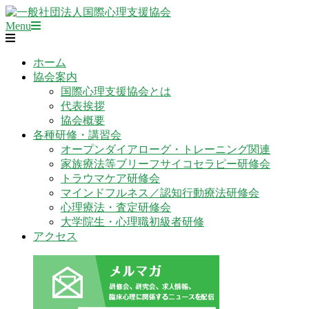
Skip
to
Primary
一
Menu
content
Navigation
般
Menu
社
ホーム
団
協会案内
法
国際心理支援協会とは
人
代表挨拶
国
協会概要
際
各種研修・講習会
心
オープンダイアローグ・トレーニング関連
理
家族療法等ブリーフサイコセラピー研修会
支
トラウマケア研修会
援
マインドフルネス／認知行動療法研修会
協
心理療法・査定研修会
会
大学院生・心理職初級者研修
アクセス