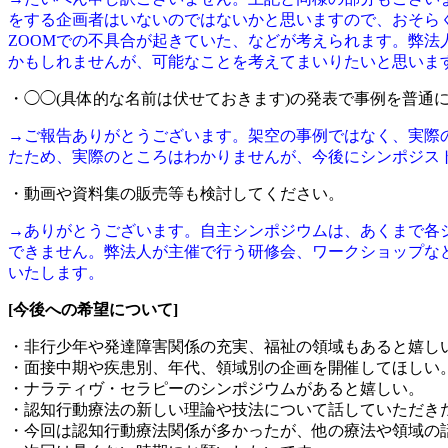
をする企画者はいないのではないかと思いますので、おそら
ZOOMでの不具合が起きていた、などが考えられます。弊
かもしれませんが、可能なことを考えてまいりたいと思いま
・◯◯(具体的な名前は伏せておきます)の発表で事例を普通
→ご報告ありがとうございます。架空の事例ではなく、実際
たため、実際のところはわかりませんが、今後にシンポジス
・動画や資料集の販売等も検討してください。
→ありがとうございます。自主シンポジウムは、あくまで各
できません。弊法人が主催で行う研修会、ワークショップな
いたします。
[今後への希望について]
・非行少年や発達障害関係の充実、福祉の領域もあると嬉し
・面接中期や疾患別、年代、領域別の企画を開催してほしい
・ナラティヴ・セラピーのシンポジウムがあると嬉しい。
・認知行動療法の新しい理論や技法について話していただき
・今回は認知行動療法関係が多かったが、他の療法や領域の