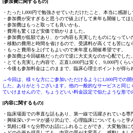
[参加費に関するもの]
・たった1,000円で勉強させていただけたこと、本当に感謝
・参加費が安すぎると思うので値上げして来年も開催してほ
・参加費はもっと取っても良いかも。
・費用も驚くほど安価で助かりました。
・参加費が低額であり、かつ内容も充実したものになってい
・移動の費用と時間を省けるので、受講料が高くても苦にな
・もっと費用を上げてもよいので来年度も開催希望です。
・参加費は今回破格だったので逆に大丈夫なのか心配でした
・とても充実した内容で、正直1,000円は安く、9,000円
・今後も参加料金はこのままで、臨床心理士ポイントが得ら
→今回は、様々な方にご参加いただけるように1,000円で
した。ありがとうございます。他の一般的なサービスと同じ
ていけませんので、ちょうどいい料金設定で似たような形で
[内容に関するもの]
・臨床場面での率直な話もあり、第一線で活躍されている専
・興味深いテーマが盛り沢山で、心理臨床についてもっと学
・気軽に様々な分野のお話にふれることができ、大変勉強に
・どの企画を拝見しても、内容の質が大変高く、感動しまし