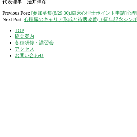
代表理事 淺井伸彦
2020-
Previous Post:
[参加募集(8/29,30),臨床心理士ポイント申
09-
Next Post:
心理職のキャリア形成と待遇改善(10周年記念シン
19
TOP
協会案内
各種研修・講習会
アクセス
お問い合わせ