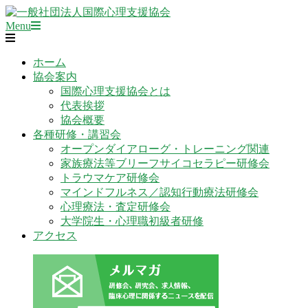
Skip
to
Primary
一
Menu
content
Navigation
般
Menu
社
ホーム
団
協会案内
法
国際心理支援協会とは
人
代表挨拶
国
協会概要
際
各種研修・講習会
心
オープンダイアローグ・トレーニング関連
理
家族療法等ブリーフサイコセラピー研修会
支
トラウマケア研修会
援
マインドフルネス／認知行動療法研修会
協
心理療法・査定研修会
会
大学院生・心理職初級者研修
アクセス