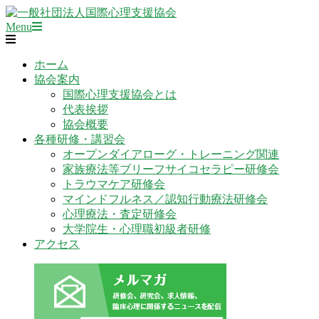
Skip
to
Primary
一
Menu
content
Navigation
般
Menu
社
ホーム
団
協会案内
法
国際心理支援協会とは
人
代表挨拶
国
協会概要
際
各種研修・講習会
心
オープンダイアローグ・トレーニング関連
理
家族療法等ブリーフサイコセラピー研修会
支
トラウマケア研修会
援
マインドフルネス／認知行動療法研修会
協
心理療法・査定研修会
会
大学院生・心理職初級者研修
アクセス