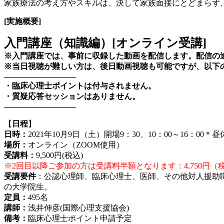
家族療法の考え方やスキルは、決して家族面接にとどまらず
[
実施概要]
入門講座（知識編）[オンライン受講]
※入門講座では、事前に収録した動画を配信します。配信の
※当日視聴が難しい方は、後日動画視聴も可能ですが、以下
―――――――――
・臨床心理士ポイントは付与されません。
・質疑応答セッションはありません。
―――――――――
【
日程
】
日時：
2021年10月9日（土）開場9：30、10：00～16：0
場所：
オンライン（ZOOM使用）
受講料：
9,500円(税込)
※2回目以降ご参加の方は受講料半額となります：4,750円（
受講要件
：公認心理師、臨床心理士、医師、その他対人援助
の大学院生。
定員：
495名
講師：
浅井伸彦(国際心理支援協会)
備考：
臨床心理士ポイント申請予定