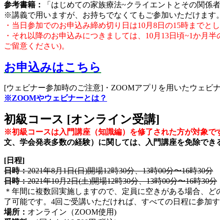
参考書籍：
「はじめての家族療法~クライエントとその関係者
※講義で用いますが、お持ちでなくてもご参加いただけます
・当日参加でのお申込み締め切り日は10月8日の15時までと
・それ以降のお申込みにつきましては、10月13日頃~1か月
ご留意ください)
。
お申込みはこちら
[ウェビナー参加時のご注意]・ZOOMアプリを用いたウェビ
※ZOOMやウェビナーとは？
初級コース [オンライン受講]
※
初級コースは入門講座（知識編）を修了された方が対象で
文、学会発表多数の経験）に関しては、入門講座を免除できることがあ
[日程
]
日時：
2021年8月1日(日)開場12時30分、13時00分〜16時30分
日時：
2021年10月2日(土)開場12時30分、13時00分〜16時30分
＊年間に複数回実施しますので、定員に空きがある場合、ど
了可能です。4回ご受講いただければ、すべての日程に参加
場所：
オンライン（ZOOM使用)