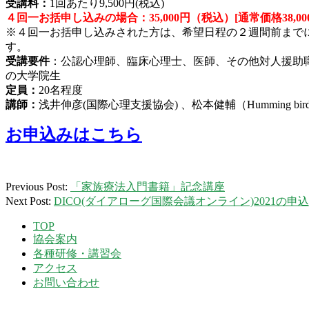
受講料：
1回あたり9,500円(税込)
４回一お括申し込みの場合：35,000円（税込）[通常価格38,00
※４回一お括申し込みされた方は、希望日程の２週間前までにinfo
す。
受講要件
：公認心理師、臨床心理士、医師、その他対人援助
の大学院生
定員：
20名程度
講師：
浅井伸彦(国際心理支援協会) 、松本健輔（Humming bir
お申込みはこちら
2021-
Previous Post:
「家族療法入門書籍」記念講座
08-
Next Post:
DICO(ダイアローグ国際会議オンライン)2021の
26
TOP
協会案内
各種研修・講習会
アクセス
お問い合わせ