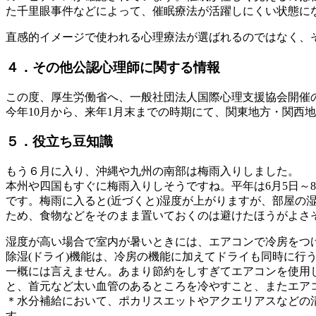
た千里眼事件などによって、催眠療法が活躍しにくい状態に
直感的イメージで使われる心理療法が選ばれるのではなく、
４．その他公認心理師に関する情報
この度、厚生労働省へ、一般社団法人国際心理支援協会開催
今年10月から、来年1月末までの時期にて、関東地方・関西
５．役立ち豆知識
もう６月に入り、沖縄や九州の南部は梅雨入りしました。
本州や四国もすぐに梅雨入りしそうですね。平年は6月5日～
です。梅雨に入ると(近づくと)湿度が上がりますが、部屋の湿
ため、食物などをそのまま置いておくのは避けたほうがよさ
湿度が高い場合で室内が暑いときには、エアコンで冷房をつけ
除湿(ドライ)機能は、冷房の機能に加えてドライも同時に行
一概には言えません。あまり節約をしすぎてエアコンを使用
と、首元など太い血管のあるところを冷やすこと、またエア
＊水分補給において、ポカリスエットやアクエリアスなどの
す。