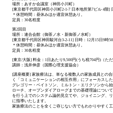
場所：あすか会議室（神田小川町）
[東京都千代田区神田小川町2-1-7 日本地所第7ビル 4階] 日
＊休憩時間：昼休みほか適宜休憩あり。
定員：30名程度
第2回目
場所：連合会館（御茶ノ水・新御茶ノ水町）
[東京都千代田区神田駿河台3-2-11] 日時：12月15日9時5
＊休憩時間：昼休みほか適宜休憩あり。
定員：30名程度
[東京/大阪] 料金：1日あたり9,500円(うち税704円
講師：浅井伸彦（国際心理支援協会）
[講座概要] 家族療法は、単なる複数人の家族成員と
く「コミュニケーションの相互作用」にフォーカスした
グレゴリー・ベイトソン、ミルトン・エリクソンから始
ローチ、オープンダイアローグまでの基礎理論について
を行う上でのシステム論的見立てや、ジョイニング、リ
に指導いたします。
家族療法のことを全くご存じない方でもわかりやすく工