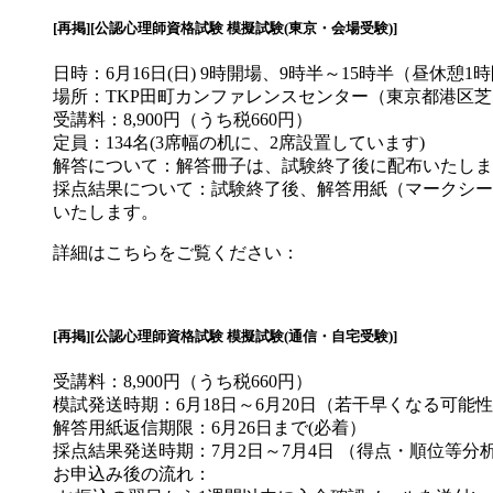
[再掲][公認心理師資格試験 模擬試験(東京・会場受験)]
日時：6月16日(日) 9時開場、9時半～15時半（昼休憩1
場所：TKP田町カンファレンスセンター（東京都港区芝5-29
受講料：8,900円（うち税660円）
定員：134名(3席幅の机に、2席設置しています)
解答について：解答冊子は、試験終了後に配布いたしま
採点結果について：試験終了後、解答用紙（マークシー
いたします。
詳細はこちらをご覧ください：
[再掲][公認心理師資格試験 模擬試験(通信・自宅受験)]
受講料：8,900円（うち税660円）
模試発送時期：6月18日～6月20日（若干早くなる可能
解答用紙返信期限：6月26日まで(必着）
採点結果発送時期：7月2日～7月4日 （得点・順位等
お申込み後の流れ：