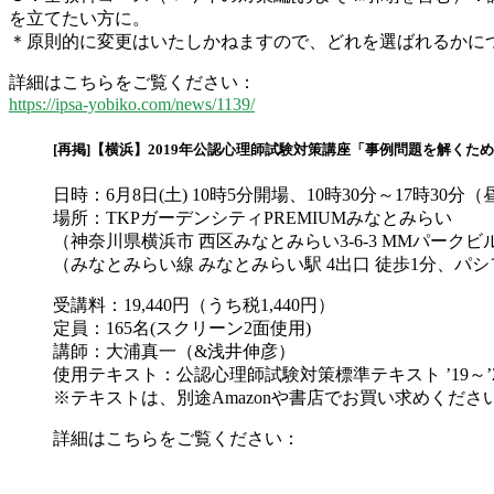
を立てたい方に。
＊原則的に変更はいたしかねますので、どれを選ばれるかに
詳細はこちらをご覧ください：
https://ipsa-yobiko.com/news/1139/
[再掲]【横浜】2019年公認心理師試験対策講座「事例問題を解くた
日時：6月8日(土) 10時5分開場、10時30分～17時30
場所：TKPガーデンシティPREMIUMみなとみらい
（神奈川県横浜市 西区みなとみらい3-6-3 MMパークビル
（みなとみらい線 みなとみらい駅 4出口 徒歩1分、パ
受講料：19,440円（うち税1,440円）
定員：165名(スクリーン2面使用)
講師：大浦真一（&浅井伸彦）
使用テキスト：公認心理師試験対策標準テキスト ’19～’
※テキストは、別途Amazonや書店でお買い求めくださ
詳細はこちらをご覧ください：