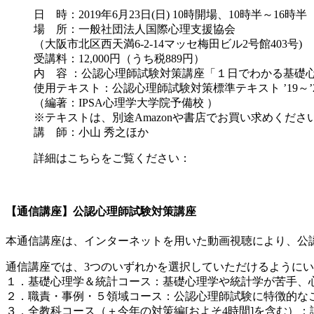
日 時：2019年6月23日(日) 10時開場、10時半～1
場 所：一般社団法人国際心理支援協会
（大阪市北区西天満6-2-14マッセ梅田ビル2号館403号)
受講料：12,000円（うち税889円）
内 容 ：公認心理師試験対策講座「１日でわかる基礎
使用テキスト：公認心理師試験対策標準テキスト ’19～’
（編著：IPSA心理学大学院予備校 ）
※テキストは、別途Amazonや書店でお買い求めくださ
講 師：小山 秀之ほか
詳細はこちらをご覧ください：
【通信講座】公認心理師試験対策講座
本通信講座は、インターネットを用いた動画視聴により、公
通信講座では、3つのいずれかを選択していただけるように
１．基礎心理学＆統計コース：基礎心理学や統計学が苦手、
２．職責・事例・５領域コース：公認心理師試験に特徴的な
３．全教科コース（＋今年の対策編[およそ4時間]を含む）