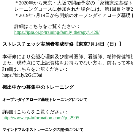
＊2020年から東京・大阪で開始予定の「家族療法基礎ト
レーニングコースに参加された場合には、第1回目と第
＊2019年7月19日から開始のオープンダイアローグ基
詳細はこちらをご覧ください：
https://ipsa.or.jp/training/family-therapy/1429/
ストレスチェック実施者養成研修【東京7月14日（日）】
本研修により公認心理師及び歯科医師、看護師、精神保健福
また、現時点にて上記資格をお持ちでない方も、前もって本
詳細はこちらをご覧ください：
https://bit.ly/2GaT3ai
掲出中かつ募集中のトレーニング
オープンダイアローグ基礎トレーニングについて
詳細はこちらをご覧ください：
http://www.cp-information.com/?p=2995
マインドフルネストレーニングの開催について