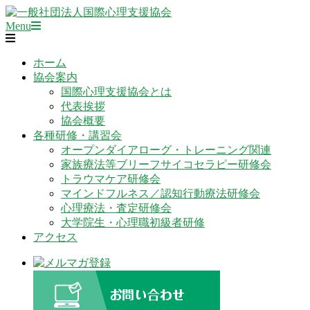
Skip
to
Primary
一
Menu
content
Navigation
般
Menu
社
ホーム
団
協会案内
法
国際心理支援協会とは
人
代表挨拶
国
協会概要
際
各種研修・講習会
心
オープンダイアローグ・トレーニング関連
理
家族療法等ブリーフサイコセラピー研修会
支
トラウマケア研修会
援
マインドフルネス／認知行動療法研修会
協
心理療法・査定研修会
会
大学院生・心理職初級者研修
アクセス