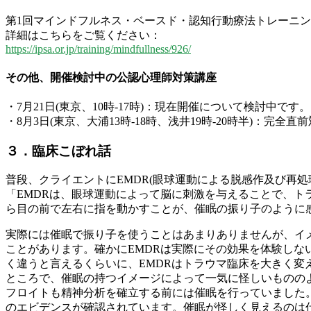
第1回マインドフルネス・ベースド・認知行動療法トレーニング
詳細はこちらをご覧ください：
https://ipsa.or.jp/training/mindfullness/926/
その他、開催検討中の公認心理師対策講座
・7月21日(東京、10時-17時)：現在開催について検討中です。
・8月3日(東京、大浦13時-18時、浅井19時-20時半)：
３．臨床こぼれ話
普段、クライエントにEMDR(眼球運動による脱感作及び再
「EMDRは、眼球運動によって脳に刺激を与えることで、
ら目の前で左右に指を動かすことが、催眠の振り子のように
実際には催眠で振り子を使うことはあまりありませんが、イ
ことがあります。確かにEMDRは実際にその効果を体験し
く違うと言えるくらいに、EMDRはトラウマ臨床を大きく変
ところで、催眠の持つイメージによって一気に怪しいものの
フロイトも精神分析を確立する前には催眠を行っていました。
のエビデンスが確認されています。催眠が怪しく見えるのは