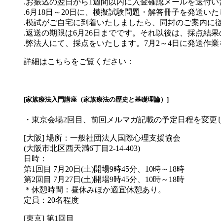
.お振込の翌日から1週間以内に入金確認メールを送付い
.6月18日～20日に、模擬試験問題・解答冊子を発送
.模試がご自宅に到着いたしましたら、同封のご案内に
.返送の期限は6月26日までです。それ以後は、採点結
.弊法人にて、採点をいたします。7月2～4日に発送作
詳細はこちらをご覧ください：
[家族療法入門講座（家族療法の歴史と基礎理論）]
・東京会場2回目、前回メルマガ記載の予定日程を変更しま
[大阪] 場所：一般社団法人国際心理支援協会
(大阪市北区西天満6丁目2-14-403)
日時：
第1回目 7月20日(土)開場9時45分、10時～18時
第2回目 7月27日(土)開場9時45分、10時～18時
＊休憩時間：昼休みほか適宜休憩あり。
定員：20名程度
[東京] 第1回目