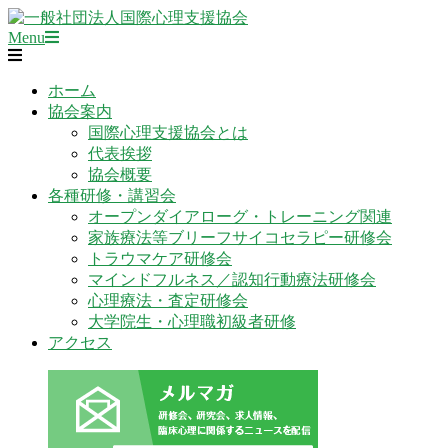
Skip
to
Primary
一
Menu
content
Navigation
般
Menu
社
ホーム
団
協会案内
法
国際心理支援協会とは
人
代表挨拶
国
協会概要
際
各種研修・講習会
心
オープンダイアローグ・トレーニング関連
理
家族療法等ブリーフサイコセラピー研修会
支
トラウマケア研修会
援
マインドフルネス／認知行動療法研修会
協
心理療法・査定研修会
会
大学院生・心理職初級者研修
アクセス