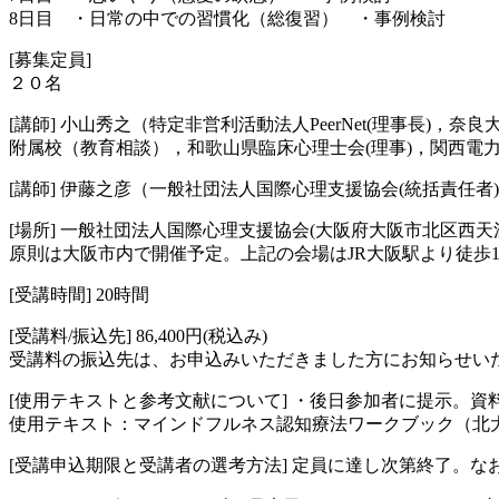
8日目 ・日常の中での習慣化（総復習） ・事例検討
[募集定員]
２０名
[講師] 小山秀之（特定非営利活動法人PeerNet(理事長)
附属校（教育相談），和歌山県臨床心理士会(理事)，関西電
[講師] 伊藤之彦（一般社団法人国際心理支援協会(統括責任者)，株式
[場所] 一般社団法人国際心理支援協会(大阪府大阪市北区西天満6-2
原則は大阪市内で開催予定。上記の会場はJR大阪駅より徒歩
[受講時間] 20時間
[受講料/振込先] 86,400円(税込み)
受講料の振込先は、お申込みいただきました方にお知らせい
[使用テキストと参考文献について] ・後日参加者に提示。資
使用テキスト：マインドフルネス認知療法ワークブック（北
[受講申込期限と受講者の選考方法] 定員に達し次第終了。