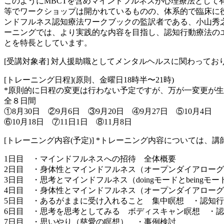
このようにMBCTを含めマインドフルネスが心理療法とし
等でワークショップは開かれているものの、体系的で臨床に
ンドフルネス認知療法ワークブックの監訳者である、小山秀
ーニングでは、より実践的な内容を目指し、認知行動療法の
とを特長としています。
[受講対象者] 対人援助職としてメンタルヘルスに関わって
[トレーニング日程](原則、金曜日18時半〜21時)
*原則的に日程の変更は行わない予定ですが、万が一変更が
全８日間
①8月30日 ②9月6日 ③9月20日 ④9月27日 ⑤10月4日
⑥10月18日 ⑦11日1日 ⑧11月8日
[トレーニング内容(予定)] *トレーニング内容については
1日目 ・マインドフルネスへの招待 全体概要
2日目 ・身体性とマインドフルネス（オープンダイアロー
3日目 ・思考とマインドフルネス（doingモードとbeingモ
4日目 ・身体性とマインドフルネス（オープンダイアロー
5日目 ・あるがままに受け入れること 集中瞑想 ・認知
6日目 ・思考を思考としてみる ボディスキャン瞑想 ・
7日目 ・思いやり（慈愛の瞑想） ・事例検討