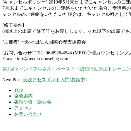
[キャンセルポリシー] 2019年5月末日までにキャンセルの
7月末までにキャンセルのご連絡をいただいた場合、受講料の5
ャンセルのご連絡をいただいた場合は、キャンセル料として
[修了要件]
6/8以上の出席で修了証をお渡しします。それ以下の出席で
[主催者] 一般社団法人国際心理支援協会
[お問い合わせ] TEL: 06-6926-4544 (MEDI心理カウンセリング
E-mail: info@medi-counseling.com
第1回マインドフルネス・ベースド・認知行動療法トレーニング
2019-
Next Post:
実践アセスメント入門(募集中)
01-
22
TOP
協会案内
各種研修・講習会
アクセス
お問い合わせ