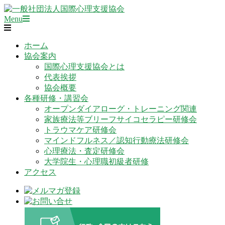
Skip
to
Primary
一
Menu
content
Navigation
般
Menu
社
ホーム
団
協会案内
法
国際心理支援協会とは
人
代表挨拶
国
協会概要
際
各種研修・講習会
心
オープンダイアローグ・トレーニング関連
理
家族療法等ブリーフサイコセラピー研修会
支
トラウマケア研修会
援
マインドフルネス／認知行動療法研修会
協
心理療法・査定研修会
会
大学院生・心理職初級者研修
アクセス