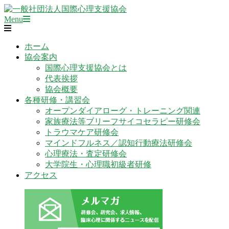
Skip
to
Primary
一
Menu
content
Navigation
般
Menu
社
ホーム
団
協会案内
法
国際心理支援協会とは
人
代表挨拶
国
協会概要
際
各種研修・講習会
心
オープンダイアローグ・トレーニング関連
理
家族療法等ブリーフサイコセラピー研修会
支
トラウマケア研修会
援
マインドフルネス／認知行動療法研修会
協
心理療法・査定研修会
会
大学院生・心理職初級者研修
アクセス