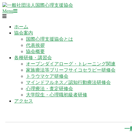
Skip
to
Primary
一
Menu
content
Navigation
般
Menu
社
ホーム
団
協会案内
法
国際心理支援協会とは
人
代表挨拶
国
協会概要
際
各種研修・講習会
心
オープンダイアローグ・トレーニング関連
理
家族療法等ブリーフサイコセラピー研修会
支
トラウマケア研修会
援
マインドフルネス／認知行動療法研修会
協
心理療法・査定研修会
会
大学院生・心理職初級者研修
アクセス
一