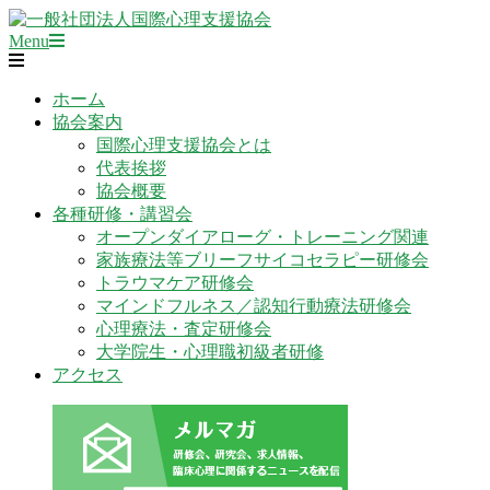
Skip
to
Primary
一
Menu
content
Navigation
般
Menu
社
ホーム
団
協会案内
法
国際心理支援協会とは
人
代表挨拶
国
協会概要
際
各種研修・講習会
心
オープンダイアローグ・トレーニング関連
理
家族療法等ブリーフサイコセラピー研修会
支
トラウマケア研修会
援
マインドフルネス／認知行動療法研修会
協
心理療法・査定研修会
会
大学院生・心理職初級者研修
アクセス